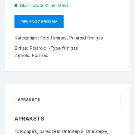
Tikai 1 produkti noliktavā
PIEVIENOT GROZAM
Polaroid
Color
Kategorijas:
Foto filmiņas
,
Polaroid filmiņas
i-
Type
Birkas:
Polaroid i-Type filmiņas
Film
Zīmols:
Polaroid
(16
films)
daudzums
APRAKSTS
APRAKSTS
Fotopapīrs, paredzēts OneStep 2, OneStep+,