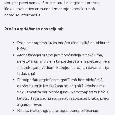
visu par preci samaksāto summu. Lai atgrieztu preces,
lūdzu, sazinieties ar mums, izmantojot kontaktu lapā
norādīto informāciju.
Preču atgriešanas nosacījumi:
Preci var atgriezt 14 kalendāro dienu laikā no pirkuma
brīža.
Atgriežamajai precei jābūt oriģinālajā iepakojumā,
nelietotai un ar visiem tai piederošajiem piederumiem
(instrukcijām, vadiem, kabeļiem u.c.) un dāvanām (ja
tādas bija).
Fotoaparātu atgriešanas gadījumā komplektācijā
esošo bateriju izpakošana no oriģinālā iepakojuma
tiek uzskatīta par pierādījumu, ka fotoaparāts ir ticis
lietots. Tādā gadījumā, ja nav ražošanas brāķa, preci
atgriezt nevar.
Klients ir atbildīgs par preces transportēšanas