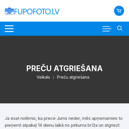
Skip
to
content
PREČU ATGRIEŠANA
Veikals
Preču atgriešana
Ja esat nolēmis, ka prece Jums neder, mēs apņemamies to
pieņemt atpakaļ 14 dienu laikā no pirkuma brīža un atgriezt