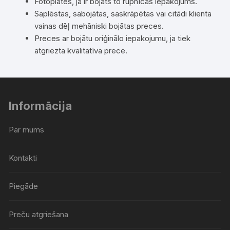
Fotoplates, ja ir bojāts to rūpnīcas iepakojums.
Saplēstas, sabojātas, saskrāpētas vai citādi klienta
vainas dēļ mehāniski bojātas preces.
Preces ar bojātu oriģinālo iepakojumu, ja tiek
atgriezta kvalitatīva prece.
Informācija
Par mums
Kontakti
Piegāde
Preču atgriešana