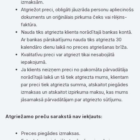
izmaksām.
Atgriežot preci, obligāti jāuzrāda personu apliecinošs
dokuments un oriģinālais pirkuma čeks vai rēķins-
faktūra.
Nauda tiks atgriezta klienta norādītajā bankas kontā.
Ar bankas pārskaitījumu nauda tiks atgriezta 30
kalendāro dienu laikā no preces atgriešanas brīža.
Kvalitatīvu preci var atgriezt tikai nesabojātā
iepakojumā.
Ja klients neizņem preci no pakomāta pārvadātāja
norādītajā laikā un tā tiek atgriezta mums, klientam
par preci tiek atgriezta summa, atskaitot piegādes
izmaksas un atskaitot izpirkuma maksu, kas mums
jāsamaksā pārvadātājam par atgriezto sūtījumu.
Atgriežamo preču sarakstā nav iekļauts:
Preces piegādes izmaksas.