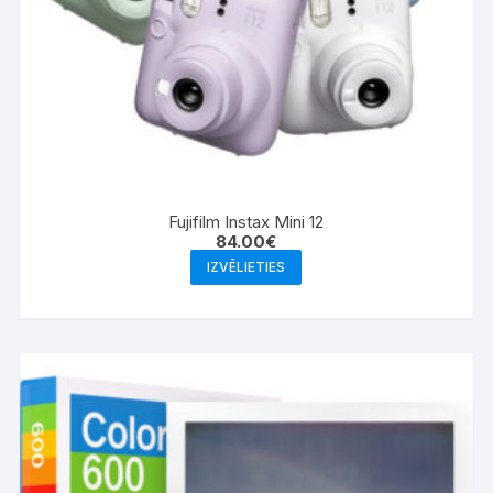
Fujifilm Instax Mini 12
84.00
€
This
IZVĒLIETIES
product
has
multiple
variants.
The
options
may
be