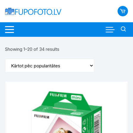
Skip
to
content
Sorted
Showing 1–20 of 34 results
by
popularity