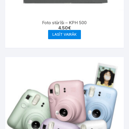
Foto stūrīši – KPH 500
4.50
€
LASĪT VAIRĀK