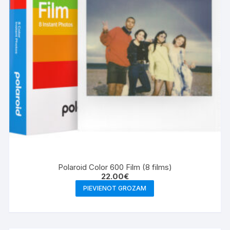
chosen
on
the
product
page
Polaroid Color 600 Film (8 films)
22.00
€
PIEVIENOT GROZAM