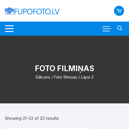
Skip
to
content
FOTO FILMIŅAS
Sākums
/
Foto filmiņas
/ Lapa 2
Sorted
Showing 21–22 of 22 results
by