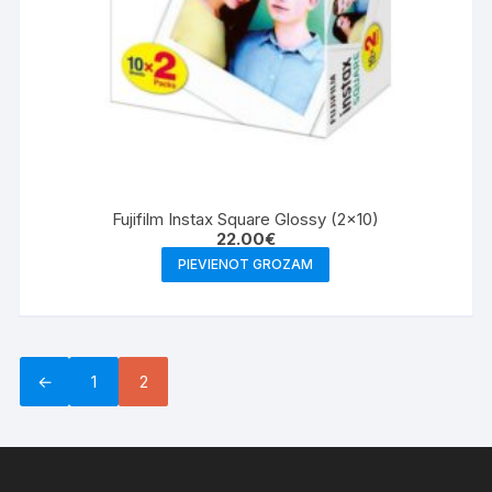
Fujifilm Instax Square Glossy (2×10)
22.00
€
PIEVIENOT GROZAM
←
1
2