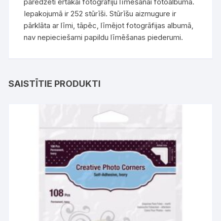
paredzēti ērtākai fotogrāfiju līmēšanai fotoalbumā.
Iepakojumā ir 252 stūrīši. Stūrīšu aizmugure ir
pārklāta ar līmi, tāpēc, līmējot fotogrāfijas albumā,
nav nepieciešami papildu līmēšanas piederumi.
SAISTĪTIE PRODUKTI