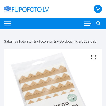
Skip
to
content
Sākums
/
Foto stūrīši
/ Foto stūrīši – Goldbuch Kraft 252 gab.