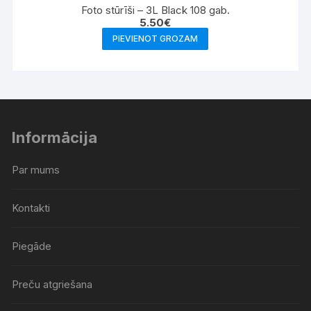
Foto stūrīši – 3L Black 108 gab.
5.50
€
PIEVIENOT GROZAM
Informācija
Par mums
Kontakti
Piegāde
Preču atgriešana